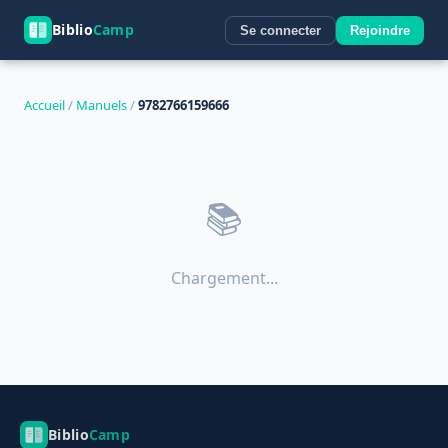
Biblio
Camp
Se connecter
Rejoindre
Accueil
/
Manuels
/
9782766159666
📚
Chargement...
Biblio
Camp